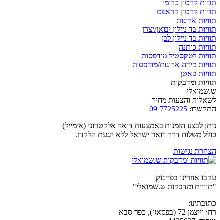
תגיות קרטון כרומו
תגיות קרטון קראפט
תוויות ארוגות
תוויות בד ניילון יבואן/יצרן
תוויות בד ניילון לבן
תוויות כותנה
תוויות לטקסטיל מודפסות
תוויות מידה ארוגות/מודפסות
תוויות סאטן
תוויות ומדבקות
ש.שמואלי
לשאלות והצעות מחיר
התקשרו:
09-7725225
ניתן לבצע הזמנות באמצעות דואר אלקטרוני (אימייל)
כולל משלוח דרך דואר ישראל ללא הגעת הלקוח.
הצהרת נגישות
עקבו אחרינו בפייבוק
"תוויות ומדבקות ש.שמואלי"
כתובתינו:
רח׳ וייצמן 72 (בפסאז׳), כפר סבא